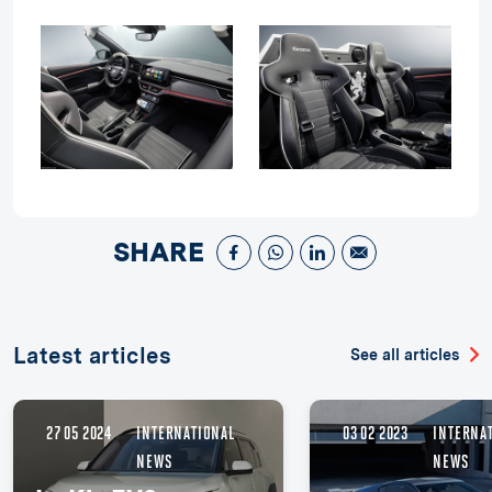
SHARE
Latest articles
See all articles
27 05 2024
INTERNATIONAL
03 02 2023
INTERNA
NEWS
NEWS