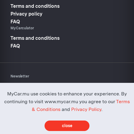
Terms and conditions
Privacy policy
FAQ
MyCarculator
Terms and conditions
FAQ
Newsletter
Don’t miss anything about
Mycar.mu
MyCar.mu use cookies to enhance your experience. By
continuing to visit www.mycar.mu you agree to our
Terms
& Conditions
and
Privacy Policy
.
close
© Copyright 2014 - 2026 -
MyCar.mu
- All rights reserved