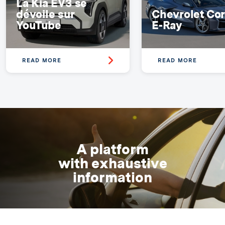
La Kia EV3 se
dévoile sur
Chevrolet Cor
YouTube
E-Ray
READ MORE
READ MORE
A platform
with exhaustive
information