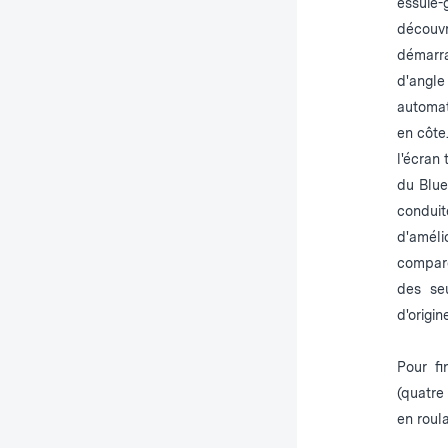
essui
découv
démarr
d'angl
automat
en côte
l'écran 
du Blue
conduit
d'améli
comparé
des se
d'origine
Pour fi
(quatre
en roula