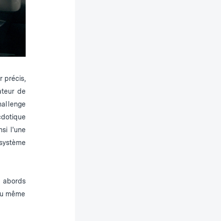
r précis,
ateur de
hallenge
cdotique
si l'une
système
s abords
 ou même