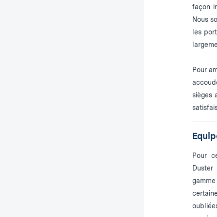
façon i
Nous so
les por
largeme
Pour am
accoudo
sièges 
satisfai
Equip
Pour c
Duster
gamme 
certai
oublié