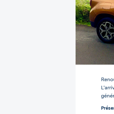
Renou
L'arr
génér
Prése