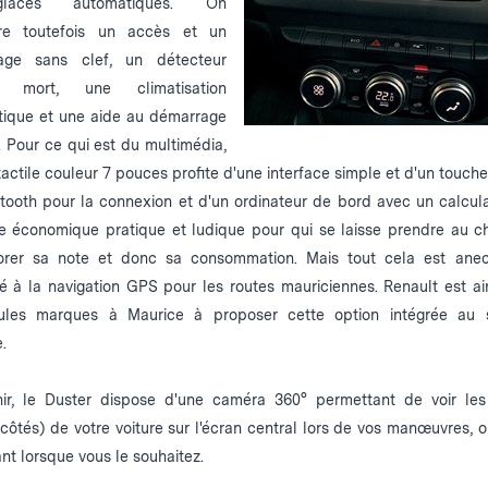
e-glaces automatiques. On
re toutefois un accès et un
age sans clef, un détecteur
e mort, une climatisation
ique et une aide au démarrage
. Pour ce qui est du multimédia,
tactile couleur 7 pouces profite d'une interface simple et d'un touche
tooth pour la connexion et d'un ordinateur de bord avec un calcul
e économique pratique et ludique pour qui se laisse prendre au c
orer sa note et donc sa consommation. Mais tout cela est ane
 à la navigation GPS pour les routes mauriciennes. Renault est ain
ules marques à Maurice à proposer cette option intégrée au 
.
nir, le Duster dispose d'une caméra 360° permettant de voir le
 côtés) de votre voiture sur l'écran central lors de vos manœuvres,
nt lorsque vous le souhaitez.