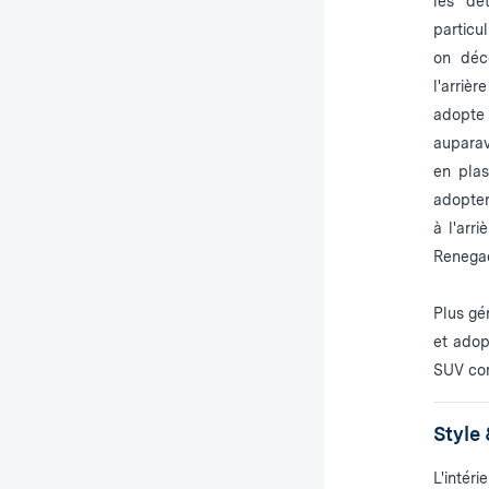
les dét
particu
on déco
l'arriè
adopte 
auparav
en plas
adopten
à l'arr
Renega
Plus gé
et adop
SUV com
Style 
L'intér