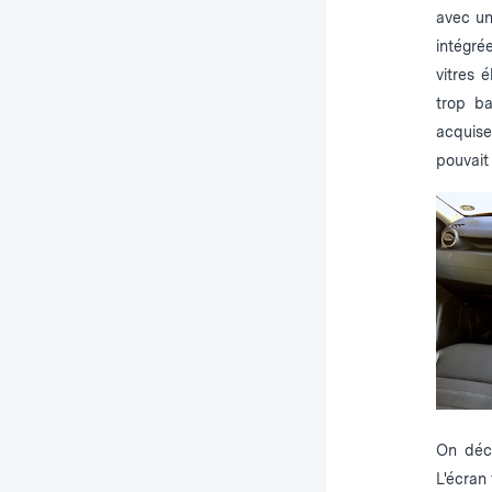
avec un
intégré
vitres 
trop ba
acquise
pouvait 
On déco
L'écran