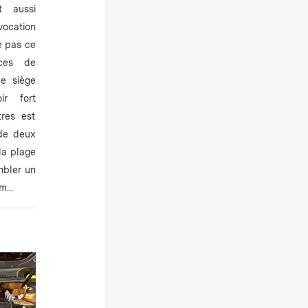
t aussi
vocation
ge pas ce
ces de
le siège
ir fort
tres est
 de deux
 la plage
mbler un
...