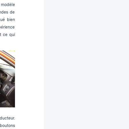
s modèle
andes de
tué bien
périence
t ce qui
ducteur.
 boutons