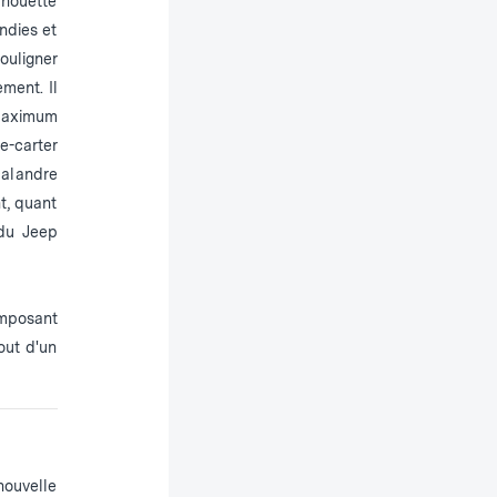
lhouette
ndies et
ouligner
ment. Il
 maximum
e-carter
calandre
t, quant
 du Jeep
imposant
out d'un
nouvelle