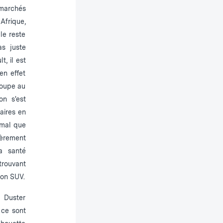
archés
Afrique,
le reste
s juste
, il est
 en effet
roupe au
on s'est
aires en
rmal que
ièrement
a santé
rouvant
son SUV.
 Duster
 ce sont