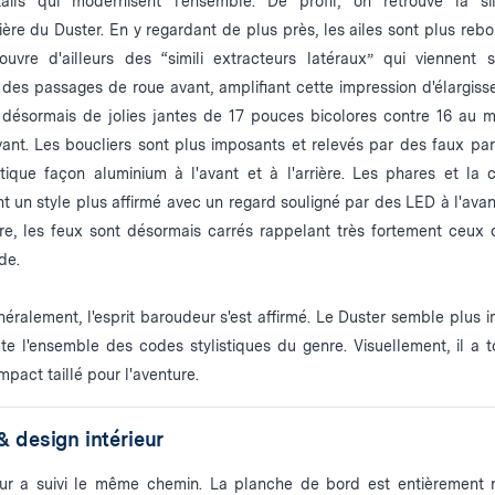
ails qui modernisent l'ensemble. De profil, on retrouve la si
lière du Duster. En y regardant de plus près, les ailes sont plus rebo
uvre d'ailleurs des “simili extracteurs latéraux” qui viennent s
re des passages de roue avant, amplifiant cette impression d'élargisse
désormais de jolies jantes de 17 pouces bicolores contre 16 au
ant. Les boucliers sont plus imposants et relevés par des faux par
tique façon aluminium à l'avant et à l'arrière. Les phares et la 
t un style plus affirmé avec un regard souligné par des LED à l'avan
ière, les feux sont désormais carrés rappelant très fortement ceux
de.
néralement, l'esprit baroudeur s'est affirmé. Le Duster semble plus 
te l'ensemble des codes stylistiques du genre. Visuellement, il a t
pact taillé pour l'aventure.
& design intérieur
ieur a suivi le même chemin. La planche de bord est entièrement 