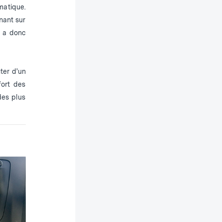
matique.
nant sur
e a donc
ter d'un
fort des
des plus